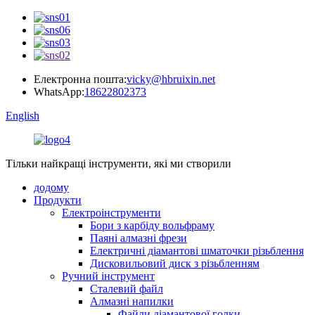
Електронна пошта:
vicky@hbruixin.net
WhatsApp:
18622802373
English
Тільки найкращі інструменти, які ми створили
додому
Продукти
Електроінструменти
Бори з карбіду вольфраму
Паяні алмазні фрези
Електричні діамантові шматочки різьблення
Дисковильовий диск з різьбленням
Ручний інструмент
Сталевий файл
Алмазні напилки
Файли діамантової голки