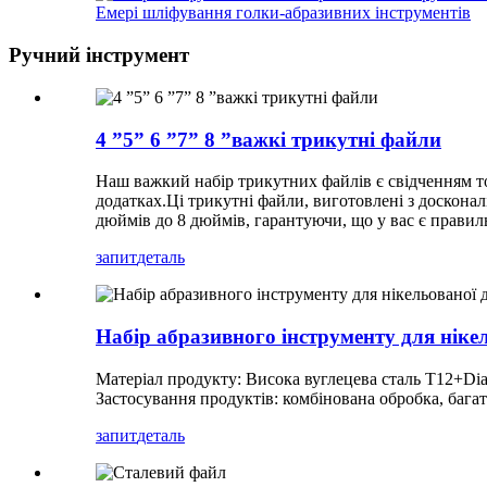
Емері шліфування голки-абразивних інструментів
Ручний інструмент
4 ”5” 6 ”7” 8 ”важкі трикутні файли
Наш важкий набір трикутних файлів є свідченням то
додатках.Ці трикутні файли, виготовлені з досконал
дюймів до 8 дюймів, гарантуючи, що у вас є правиль
запит
деталь
Набір абразивного інструменту для ніке
Матеріал продукту: Висока вуглецева сталь T12+Di
Застосування продуктів: комбінована обробка, багат
запит
деталь