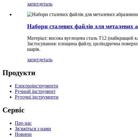
запит
деталь
Набори сталевих файлів для металевих а
Матеріал: висока вуглецева сталь T12 (найкращий к
Застосування: площина файлу, циліндрична поверхн
шарів.
запит
деталь
Продукти
Електроінструменти
Ручний інструмент
Руточні інструменти
Сервіс
Про нас
Зв'яжіться з нами
Новини