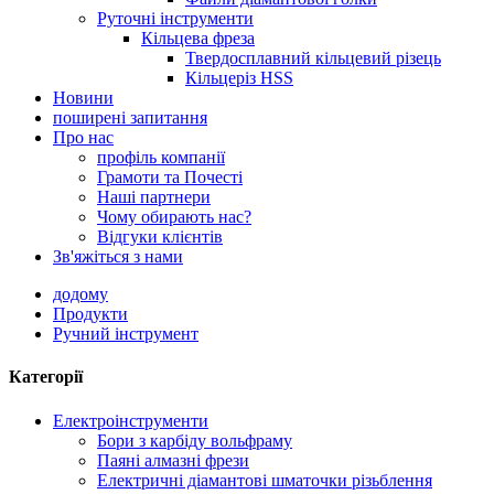
Руточні інструменти
Кільцева фреза
Твердосплавний кільцевий різець
Кільцеріз HSS
Новини
поширені запитання
Про нас
профіль компанії
Грамоти та Почесті
Наші партнери
Чому обирають нас?
Відгуки клієнтів
Зв'яжіться з нами
додому
Продукти
Ручний інструмент
Категорії
Електроінструменти
Бори з карбіду вольфраму
Паяні алмазні фрези
Електричні діамантові шматочки різьблення