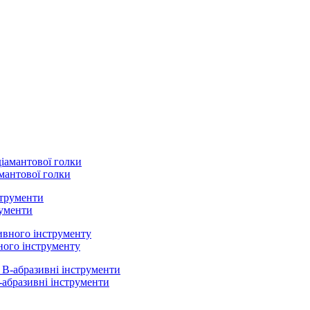
амантової голки
рументи
ного інструменту
абразивні інструменти