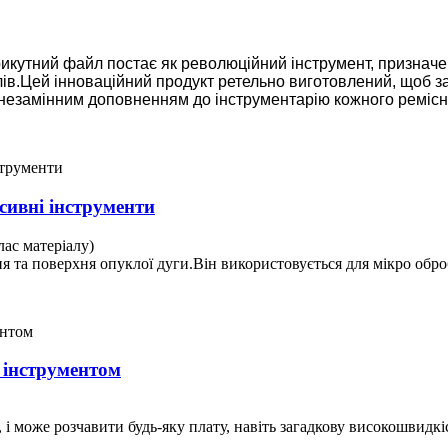
и трикутний файл постає як революційний інструмент, призн
ів.Цей інноваційний продукт ретельно виготовлений, щоб за
о незамінним доповненням до інструментарію кожного ремісн
сивні інструменти
лас матеріалу)
 та поверхня опуклої дуги.Він використовується для мікро обро
 інструментом
 може розчавити будь-яку плату, навіть загадкову високошвидкіс