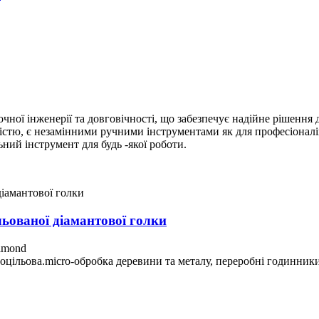
чної інженерії та довговічності, що забезпечує надійне рішення
істю, є незамінними ручними інструментами як для професіоналів, 
ний інструмент для будь -якої роботи.
льованої діамантової голки
amond
оцільова.micro-обробка деревини та металу, переробні годинники 