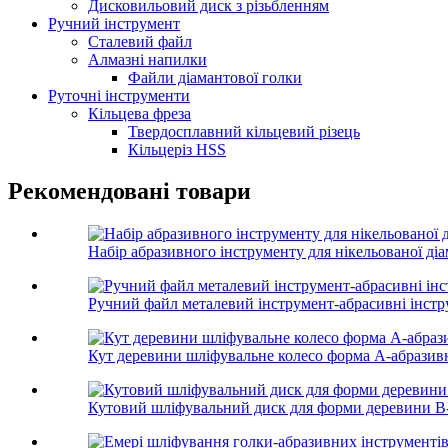
Дисковильовий диск з різьбленням
Ручний інструмент
Сталевий файл
Алмазні напилки
Файли діамантової голки
Руточні інструменти
Кільцева фреза
Твердосплавний кільцевий різець
Кільцеріз HSS
Рекомендовані товари
Набір абразивного інструменту для нікельованої ді
Ручний файл металевий інструмент-абрасивні інст
Кут деревини шліфувальне колесо форма A-абразив
Кутовий шліфувальний диск для форми деревини B-