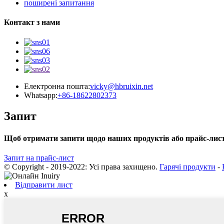
поширені запитання
Контакт з нами
Електронна пошта:
vicky@hbruixin.net
Whatsapp:
+86-18622802373
Запит
Щоб отримати запити щодо наших продуктів або прайс-листа
Запит на прайс-лист
© Copyright - 2019-2022: Усі права захищено.
Гарячі продукти
-
Відправити лист
x