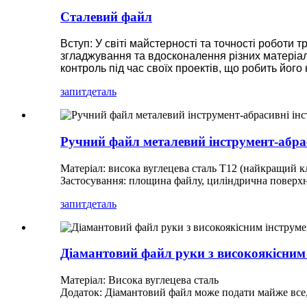
Сталевий файл
Вступ: У світі майстерності та точності робот
згладжування та вдосконалення різних матеріал
контроль під час своїх проектів, що робить йог
запит
деталь
Ручний файл металевий інструмент-абра
Матеріал: висока вуглецева сталь T12 (найкращий к
Застосування: площина файлу, циліндрична поверхня
запит
деталь
Діамантовий файл руки з високоякісним
Матеріал: Висока вуглецева сталь
Додаток: Діамантовий файл може подати майже все, і