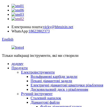
Електронна пошта:
vicky@hbruixin.net
WhatsApp:
18622802373
English
Тільки найкращі інструменти, які ми створили
додому
Продукти
Електроінструменти
Вольфрамові карбіди задили
Пекані діамантові задили
Електричні діамантові шматочки різьблення
Дисковильовий диск з різьбленням
Ручний інструмент
Сталевий напилок
Діамантові файли
Файли діамантової голки