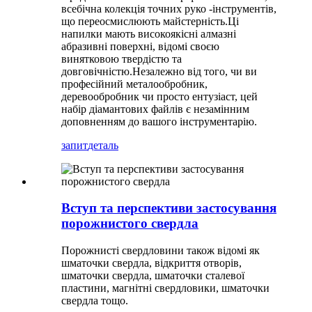
всебічна колекція точних руко -інструментів,
що переосмислюють майстерність.Ці
напилки мають високоякісні алмазні
абразивні поверхні, відомі своєю
винятковою твердістю та
довговічністю.Незалежно від того, чи ви
професійний металообробник,
деревообробник чи просто ентузіаст, цей
набір діамантових файлів є незамінним
доповненням до вашого інструментарію.
запит
деталь
Вступ та перспективи застосування
порожнистого свердла
Порожнисті свердловини також відомі як
шматочки свердла, відкриття отворів,
шматочки свердла, шматочки сталевої
пластини, магнітні свердловики, шматочки
свердла тощо.