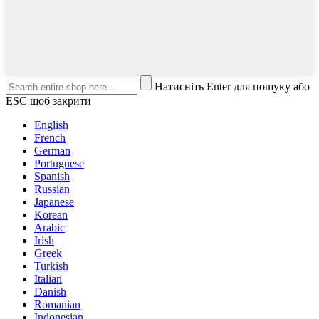
Натисніть Enter для пошуку або
ESC щоб закрити
English
French
German
Portuguese
Spanish
Russian
Japanese
Korean
Arabic
Irish
Greek
Turkish
Italian
Danish
Romanian
Indonesian