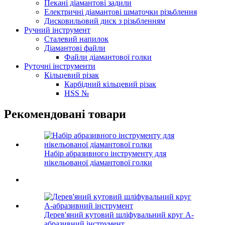
Пекані діамантові задили
Електричні діамантові шматочки різьблення
Дисковильовий диск з різьбленням
Ручний інструмент
Сталевий напилок
Діамантові файли
Файли діамантової голки
Руточні інструменти
Кільцевий різак
Карбідний кільцевий різак
HSS №
Рекомендовані товари
Набір абразивного інструменту для
нікельованої діамантової голки
Дерев'яний кутовий шліфувальний круг A-
абразивний інструмент