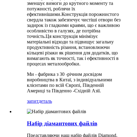
зменшує вимоги до крутного моменту та
потужності, роблячи їх
ефективнішими.Конструкція порожнистого
свердла також забезпечує чистіші отвори без
задирок із гладкими краями, що є важливою
особливістю в галузях, де потрібна
точність.Ця конструкція мінімізує
матеріальні відходи та підвищує загальну
продуктивність різання, встановлюючи
кільцеві різаки як рішення для додатків, що
вимагають як точності, так і ефективності в
процесах металообробки.
Ми - фабрика з 30 -річним досвідом
виробництва в Китаї, з індивідуальними
клієнтами по всій Європі, Південній
Америці та Південно -Східній Азії.
запит
деталь
Набір діамантових файлів
Представляючи наш набір файлів Diamond,