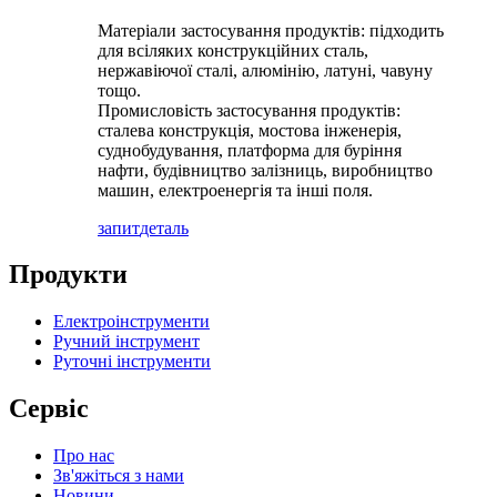
Матеріали застосування продуктів: підходить
для всіляких конструкційних сталь,
нержавіючої сталі, алюмінію, латуні, чавуну
тощо.
Промисловість застосування продуктів:
сталева конструкція, мостова інженерія,
суднобудування, платформа для буріння
нафти, будівництво залізниць, виробництво
машин, електроенергія та інші поля.
запит
деталь
Продукти
Електроінструменти
Ручний інструмент
Руточні інструменти
Сервіс
Про нас
Зв'яжіться з нами
Новини