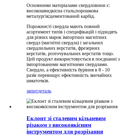
Основними матеріалами свердловини є:
високошвидкісна сталь;порошкова
металургія;цементований карбід.
Порожнисті свердла мають повний
асортимент типів і специфікацій і підходять
для різних марок імпортних магнітних
свердл (магнітні свердла) і загальних
свердлильних верстатів, фрезерних
верстатів, розточувальних верстатів тощо.
Цей продукт використовується в поєднанні з
імпортованими магнітними свердлами.
Свердло, а ефективність буріння в 8 - 10
разів перевищує ефективність звичайних
шматочків.
запит
деталь
Еклонт зі сталевим кільцевим
різаком з високоякісним
інструментом для розрізання