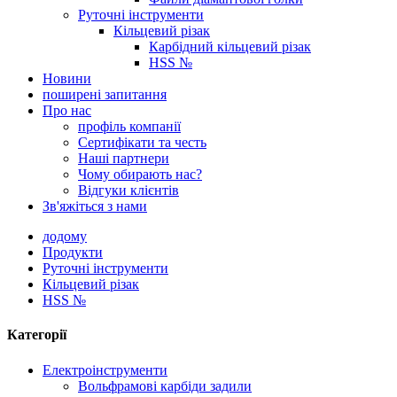
Руточні інструменти
Кільцевий різак
Карбідний кільцевий різак
HSS №
Новини
поширені запитання
Про нас
профіль компанії
Сертифікати та честь
Наші партнери
Чому обирають нас?
Відгуки клієнтів
Зв'яжіться з нами
додому
Продукти
Руточні інструменти
Кільцевий різак
HSS №
Категорії
Електроінструменти
Вольфрамові карбіди задили