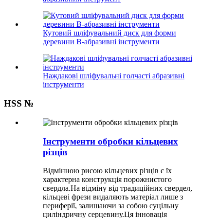
Кутовий шліфувальний диск для форми
деревини B-абразивні інструменти
Наждакові шліфувальні голчасті абразивні
інструменти
HSS №
Інструменти обробки кільцевих
різців
Відмінною рисою кільцевих різців є їх
характерна конструкція порожнистого
свердла.На відміну від традиційних свердел,
кільцеві фрези видаляють матеріал лише з
периферії, залишаючи за собою суцільну
циліндричну серцевину.Ця інновація